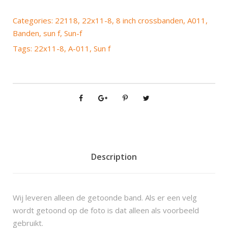
n
f
Categories:
22118
,
22x11-8
,
8 inch crossbanden
,
A011
,
A
Banden
,
sun f
,
Sun-f
-
Tags:
22x11-8
,
A-011
,
Sun f
0
1
1
2
2
x
1
1
-
Description
8
q
u
Wij leveren alleen de getoonde band. Als er een velg
a
wordt getoond op de foto is dat alleen als voorbeeld
n
gebruikt.