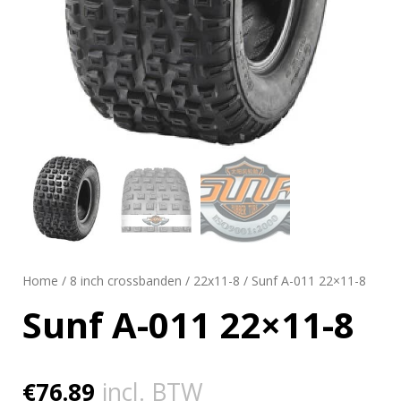
Home
/
8 inch crossbanden
/
22x11-8
/ Sunf A-011 22×11-8
Sunf A-011 22×11-8
€
76.89
incl. BTW