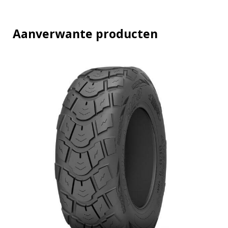
t
i
t
Aanverwante producten
y