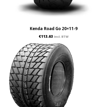
Kenda Road Go 20×11-9
€
113.63
incl. BTW