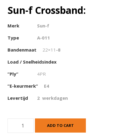
Sun-f Crossband:
Merk
Sun-f
Type
A-011
Bandenmaat
22×11
-8
Load / Snelheidsindex
”Ply”
4PR
”E-keurmerk”
E4
Levertijd
2 werkdagen
S
ADD TO CART
u