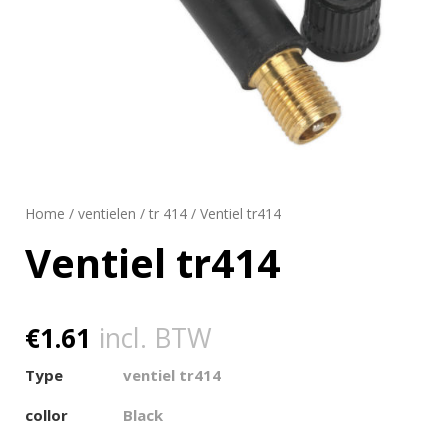
Home
/
ventielen
/
tr 414
/ Ventiel tr414
Ventiel tr414
€
1.61
incl. BTW
Type
ventiel tr414
collor
Black