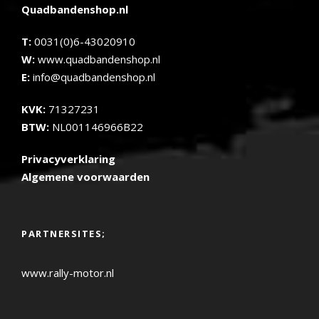
Quadbandenshop.nl
T:
0031(0)6-43020910
W:
www.quadbandenshop.nl
E:
info@quadbandenshop.nl
KVK:
71327231
BTW:
NL001146966B22
Privacyverklaring
Algemene voorwaarden
PARTNERSITES;
www.rally-motor.nl