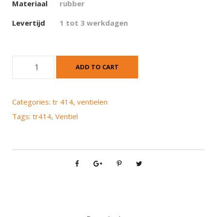
Materiaal
rubber
Levertijd
1 tot 3 werkdagen
V
ADD TO CART
e
n
t
Categories:
tr 414
,
ventielen
i
Tags:
tr414
,
Ventiel
e
l
t
r
4
1
4
q