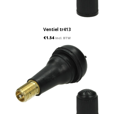
Ventiel tr413
€
1.54
incl. BTW