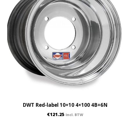
DWT Red-label 10×10 4×100 4B+6N
€
121.25
incl. BTW