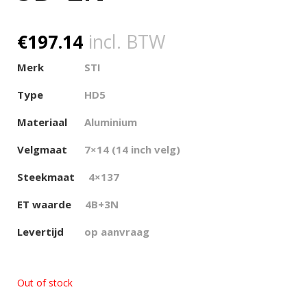
€
197.14
incl. BTW
Merk
STI
Type
HD5
Materiaal
Aluminium
Velgmaat
7×14 (14 inch velg)
Steekmaat
4×137
ET waarde
4B+3N
Levertijd
op aanvraag
Out of stock