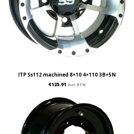
ITP Ss112 machined 8×10 4×110 3B+5N
€
125.91
incl. BTW