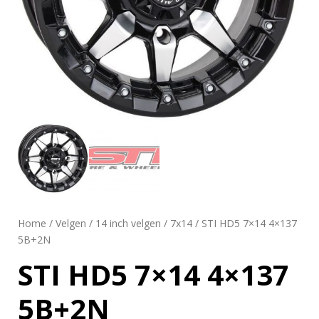
Home
/
Velgen
/
14 inch velgen
/
7x14
/ STI HD5 7×14 4×137
5B+2N
STI HD5 7×14 4×137
5B+2N