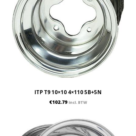
ITP T9 10×10 4×110 5B+5N
€
102.79
incl. BTW