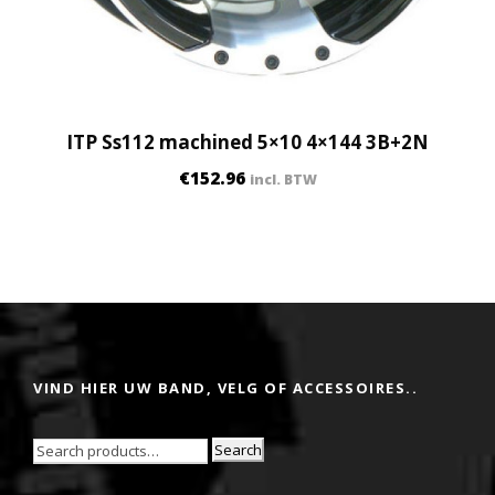
ITP Ss112 machined 5×10 4×144 3B+2N
€
152.96
incl. BTW
VIND HIER UW BAND, VELG OF ACCESSOIRES..
Search