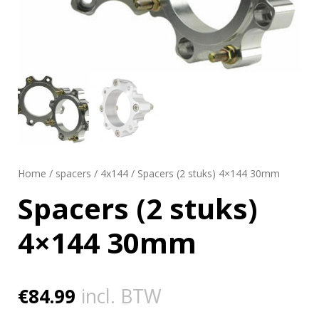
Home
/
spacers
/
4x144
/ Spacers (2 stuks) 4×144 30mm
Spacers (2 stuks)
4×144 30mm
€
84.99
incl. BTW