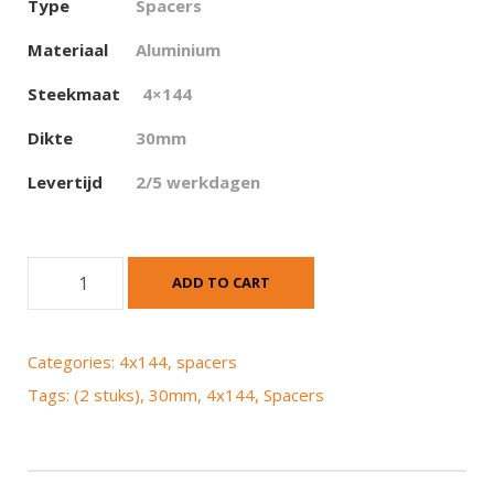
Type
Spacers
Materiaal
Aluminium
Steekmaat
4×144
Dikte
30mm
Levertijd
2/5 werkdagen
S
ADD TO CART
p
a
c
Categories:
4x144
,
spacers
e
Tags:
(2 stuks)
,
30mm
,
4x144
,
Spacers
r
s
(
2