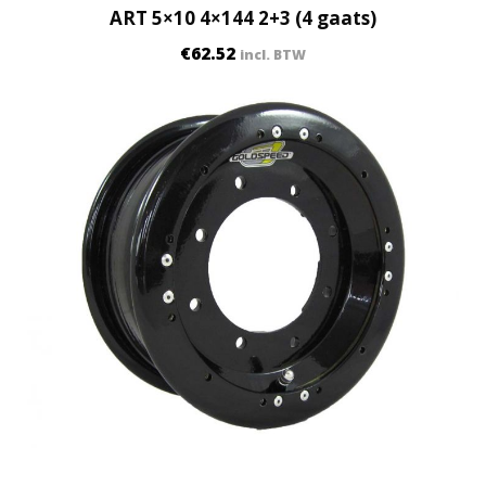
ART 5×10 4×144 2+3 (4 gaats)
n
t
€
62.52
incl. BTW
i
t
y