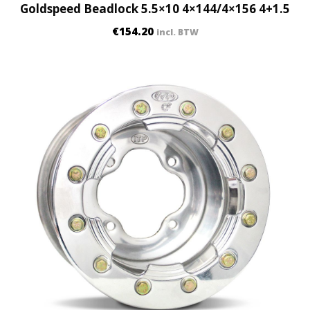
Goldspeed Beadlock 5.5×10 4×144/4×156 4+1.5
€
154.20
incl. BTW