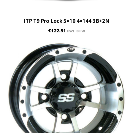
ITP T9 Pro Lock 5×10 4×144 3B+2N
€
122.51
incl. BTW