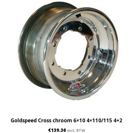
Goldspeed Cross chroom 6×10 4×110/115 4+2
€
139.36
incl. BTW