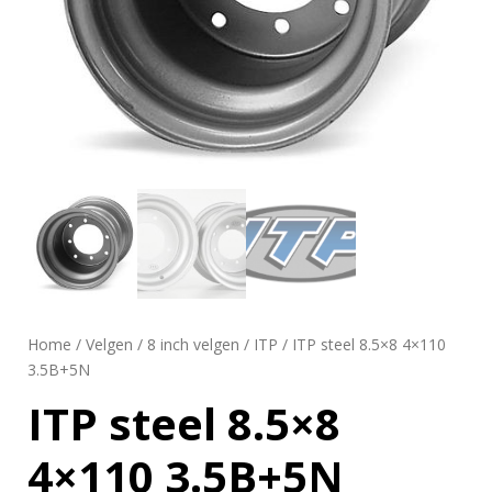
Home
/
Velgen
/
8 inch velgen
/
ITP
/ ITP steel 8.5×8 4×110
3.5B+5N
ITP steel 8.5×8
4×110 3.5B+5N