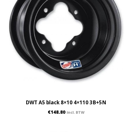
DWT A5 black 8×10 4×110 3B+5N
€
148.80
incl. BTW