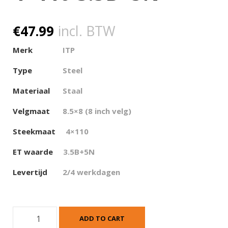
€
47.99
incl. BTW
Merk
ITP
Type
Steel
Materiaal
Staal
Velgmaat
8.5×8 (8 inch velg)
Steekmaat
4×110
ET waarde
3.5B+5N
Levertijd
2/4 werkdagen
I
ADD TO CART
T