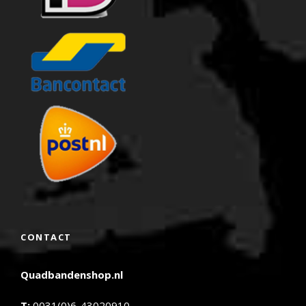
CONTACT
Quadbandenshop.nl
T:
0031(0)6-43020910