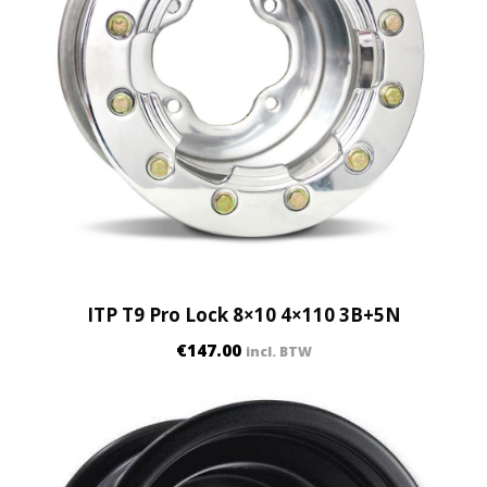
5
B
+
5
N
q
u
a
n
t
i
ITP T9 Pro Lock 8×10 4×110 3B+5N
t
y
€
147.00
incl. BTW