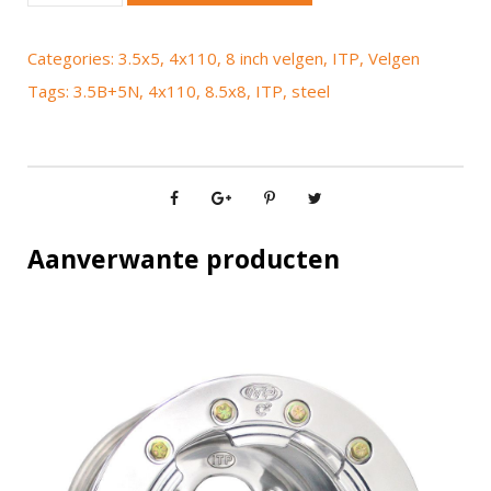
P
s
Categories:
3.5x5
,
4x110
,
8 inch velgen
,
ITP
,
Velgen
t
Tags:
3.5B+5N
,
4x110
,
8.5x8
,
ITP
,
steel
e
e
l
8
.
5
Aanverwante producten
x
8
4
x
1
1
0
3
.