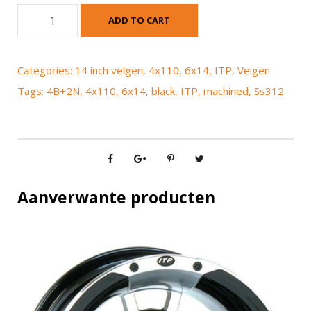
I
ADD TO CART
T
P
S
Categories:
14 inch velgen
,
4x110
,
6x14
,
ITP
,
Velgen
s
Tags:
4B+2N
,
4x110
,
6x14
,
black
,
ITP
,
machined
,
Ss312
3
1
2
m
a
c
Aanverwante producten
h
i
n
e
d
b
l