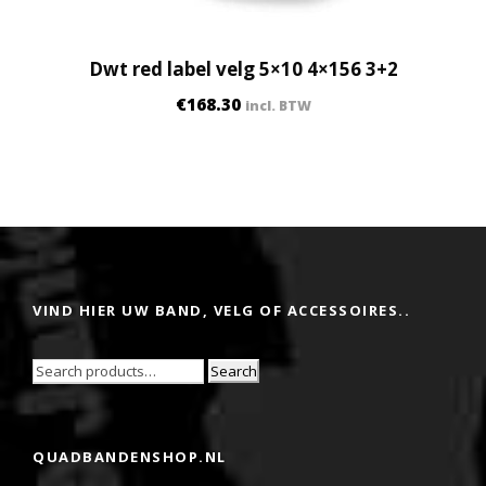
Dwt red label velg 5×10 4×156 3+2
€
168.30
incl. BTW
VIND HIER UW BAND, VELG OF ACCESSOIRES..
Search
QUADBANDENSHOP.NL