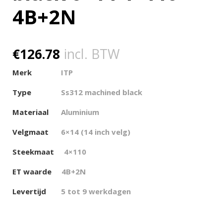
4B+2N
€
126.78
incl. BTW
Merk
ITP
Type
Ss312 machined black
Materiaal
Aluminium
Velgmaat
6×14 (14 inch velg)
Steekmaat
4×110
ET waarde
4
B+2N
Levertijd
5 tot 9 werkdagen