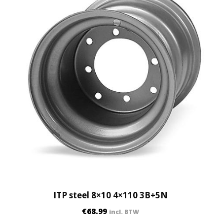
u
a
n
t
i
t
y
ITP steel 8×10 4×110 3B+5N
€
68.99
incl. BTW