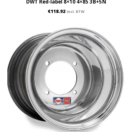
DWT Red-label 8×10 4×85 3B+5N
€
118.92
incl. BTW