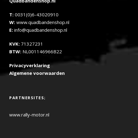
Quadbandenshop.nl
T:
0031(0)6-43020910
W:
www.quadbandenshop.nl
E:
info@quadbandenshop.nl
KVK:
71327231
BTW:
NL001146966B22
Privacyverklaring
Algemene voorwaarden
PARTNERSITES;
www.rally-motor.nl