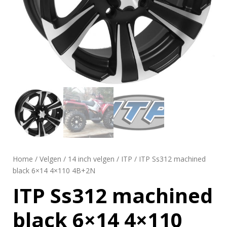
Home
/
Velgen
/
14 inch velgen
/
ITP
/ ITP Ss312 machined
black 6×14 4×110 4B+2N
ITP Ss312 machined
black 6×14 4×110