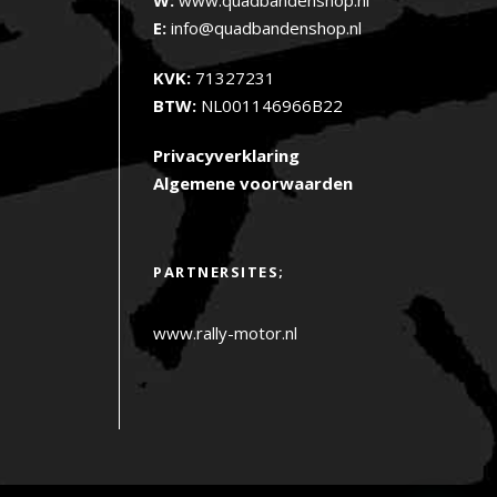
E:
info@quadbandenshop.nl
KVK:
71327231
BTW:
NL001146966B22
Privacyverklaring
Algemene voorwaarden
PARTNERSITES;
www.rally-motor.nl