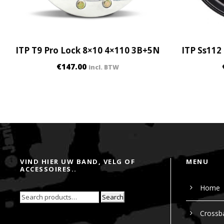
ITP T9 Pro Lock 8×10 4×110 3B+5N
ITP Ss112
€
147.00
incl. BTW
VIND HIER UW BAND, VELG OF
MENU
ACCESSOIRES..
Home
Search
Crossb