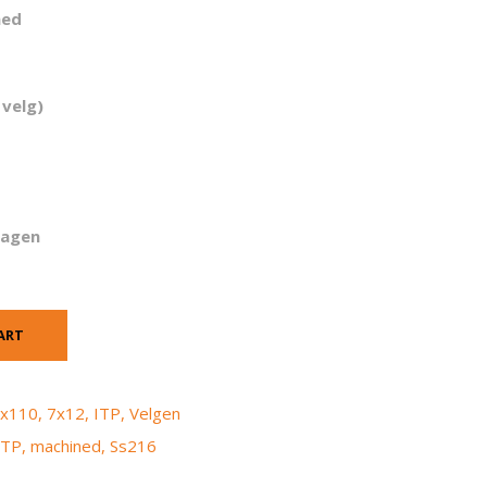
ned
 velg)
dagen
ART
x110
,
7x12
,
ITP
,
Velgen
ITP
,
machined
,
Ss216