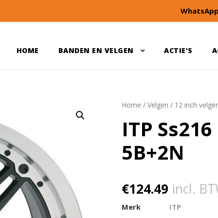
WhatsApp
HOME
BANDEN EN VELGEN
ACTIE’S
A
Home
/
Velgen
/
12 inch velge
ITP Ss216
5B+2N
€
124.49
incl. B
Merk
ITP