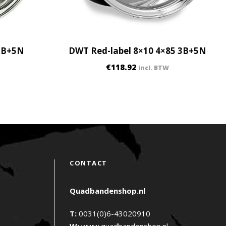
 3B+5N
DWT Red-label 8×10 4×85 3B+5N
€
118.92
incl. BTW
CONTACT
Quadbandenshop.nl
T:
0031(0)6-43020910
W:
www.quadbandenshop.nl