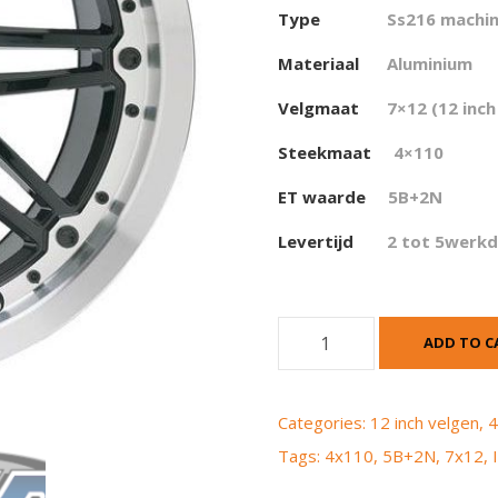
Type
Ss216 machi
Materiaal
Aluminium
Velgmaat
7×12 (12 inch
Steekmaat
4×110
ET waarde
5
B+2N
Levertijd
2 tot 5werk
I
ADD TO C
T
P
S
Categories:
12 inch velgen
,
4
s
Tags:
4x110
,
5B+2N
,
7x12
,
2
1