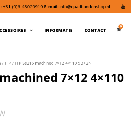
:
+31 (0)6-43020910
E-mail:
info@quadbandenshop.nl
0
CCESSOIRES
INFORMATIE
CONTACT
n
/
ITP
/ ITP Ss216 machined 7×12 4×110 5B+2N
 machined 7×12 4×110
TW