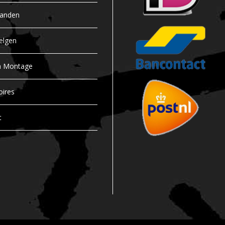
banden
elgen
n Montage
oires
t