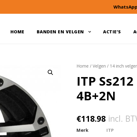
WhatsApp
HOME
BANDEN EN VELGEN
ACTIE’S
A
Home
/
Velgen
/
14 inch velge
ITP Ss212
4B+2N
€
118.98
incl. B
Merk
ITP