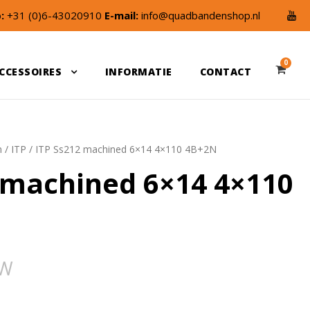
:
+31 (0)6-43020910
E-mail:
info@quadbandenshop.nl
0
CCESSOIRES
INFORMATIE
CONTACT
n
/
ITP
/ ITP Ss212 machined 6×14 4×110 4B+2N
 machined 6×14 4×110
TW