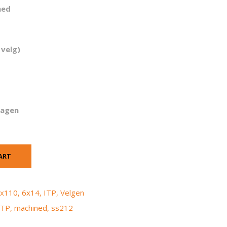
ned
 velg)
dagen
ART
x110
,
6x14
,
ITP
,
Velgen
ITP
,
machined
,
ss212