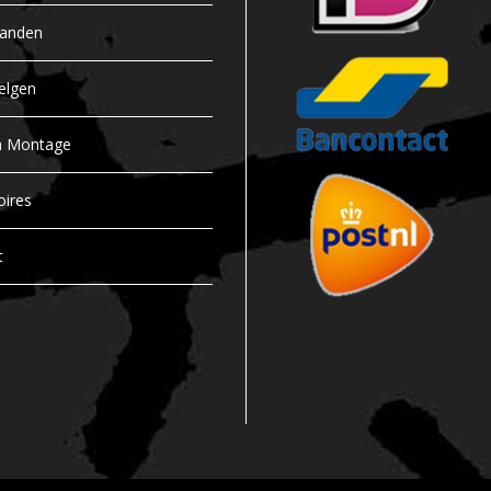
banden
elgen
n Montage
oires
t