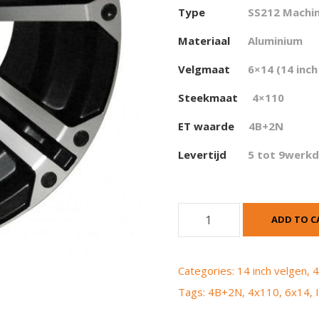
Type
SS212 Machi
Materiaal
Aluminium
Velgmaat
6×14 (14 inch
Steekmaat
4×110
ET waarde
4
B+2N
Levertijd
5 tot 9werk
I
ADD TO C
T
P
S
Categories:
14 inch velgen
,
4
s
Tags:
4B+2N
,
4x110
,
6x14
,
2
1