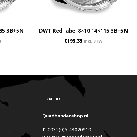
×85 3B+5N
DWT Red-label 8×10″ 4×115 3B+5N
€
193.35
W
incl. BTW
CONTACT
Quadbandenshop.nl
T:
0031(0)6-43020910
W:
www.quadbandenshop.nl