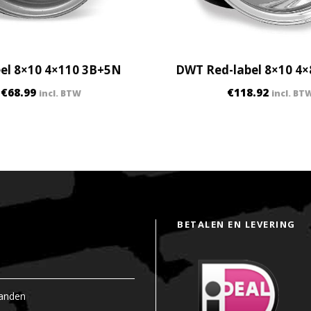
0
4
B
+
eel 8×10 4×110 3B+5N
DWT Red-label 8×10 4
2
N
€
68.99
€
118.92
incl. BTW
incl. BT
q
u
a
n
t
i
t
BETALEN EN LEVERING
y
anden