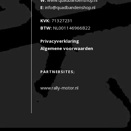
E:
info@quadbandenshop.nl
KVK:
71327231
BTW:
NL001146966B22
Privacyverklaring
Algemene voorwaarden
PARTNERSITES;
www.rally-motor.nl