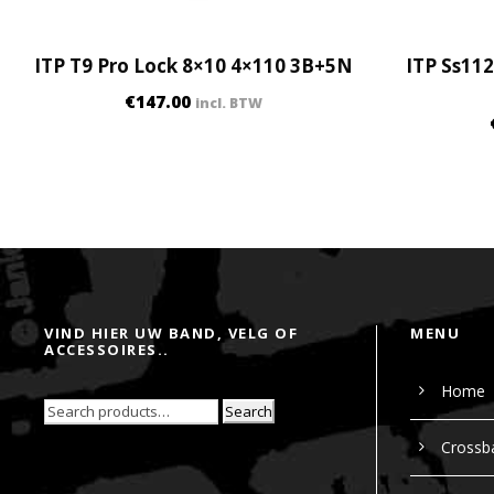
ITP T9 Pro Lock 8×10 4×110 3B+5N
ITP Ss11
€
147.00
incl. BTW
VIND HIER UW BAND, VELG OF
MENU
ACCESSOIRES..
Home
Search
Crossb