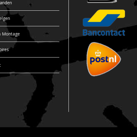
banden
elgen
n Montage
oires
t