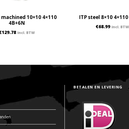
B
+
2
2 machined 10×10 4×110
ITP steel 8×10 4×11
N
4B+6N
€
68.99
incl. BTW
q
€
129.78
incl. BTW
u
a
n
t
i
t
y
BETALEN EN LEVERING
anden