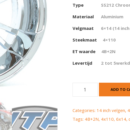
Type
SS212 Chro
Materiaal
Aluminium
Velgmaat
6×14 (14 inch
Steekmaat
4×110
ET waarde
4
B+2N
Levertijd
2 tot 5werk
I
ADD TO C
T
P
S
Categories:
14 inch velgen
,
4
s
Tags:
4B+2N
,
4x110
,
6x14
,
2
1