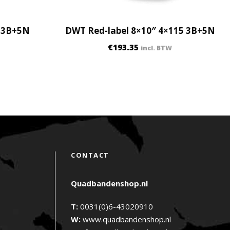
0 3B+5N
DWT Red-label 8×10″ 4×115 3B+5N
€
193.35
incl. BTW
CONTACT
Quadbandenshop.nl
T:
0031(0)6-43020910
W:
www.quadbandenshop.nl