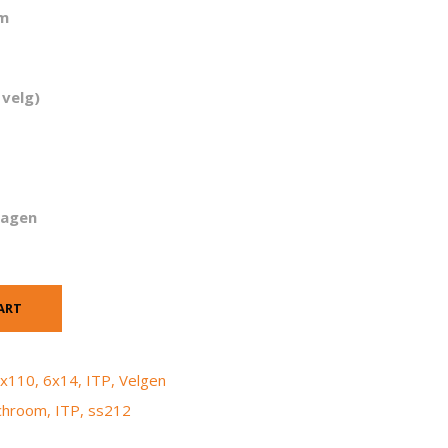
om
 velg)
dagen
ART
x110
,
6x14
,
ITP
,
Velgen
chroom
,
ITP
,
ss212