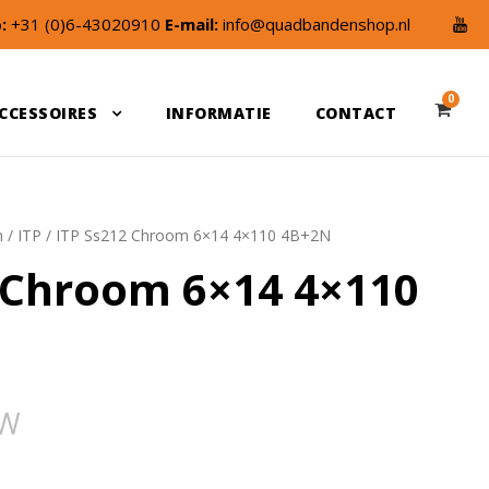
:
+31 (0)6-43020910
E-mail:
info@quadbandenshop.nl
0
CCESSOIRES
INFORMATIE
CONTACT
n
/
ITP
/ ITP Ss212 Chroom 6×14 4×110 4B+2N
 Chroom 6×14 4×110
TW