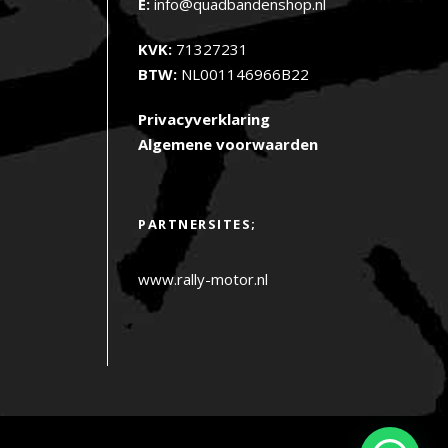
E:
info@quadbandenshop.nl
KVK:
71327231
BTW:
NL001146966B22
Privacyverklaring
Algemene voorwaarden
PARTNERSITES;
www.rally-motor.nl