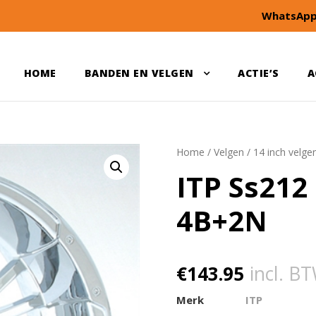
WhatsApp
HOME
BANDEN EN VELGEN
ACTIE’S
A
Home
/
Velgen
/
14 inch velge
ITP Ss212
4B+2N
€
143.95
incl. B
Merk
ITP