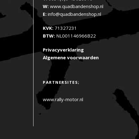
W:
www.quadbandenshop.nl
E:
info@quadbandenshop.nl
KVK:
71327231
BTW:
NL001146966B22
Privacyverklaring
Algemene voorwaarden
PARTNERSITES;
www.rally-motor.nl