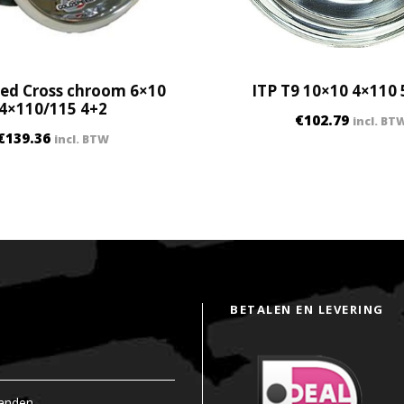
2
N
q
u
ed Cross chroom 6×10
ITP T9 10×10 4×110
a
4×110/115 4+2
n
€
102.79
incl. BT
t
€
139.36
incl. BTW
i
t
y
BETALEN EN LEVERING
anden