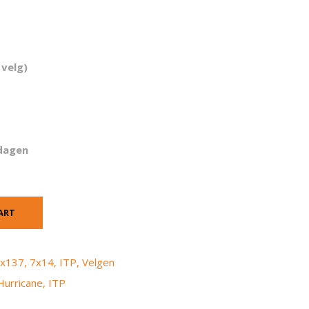
 velg)
dagen
ART
x137
,
7x14
,
ITP
,
Velgen
Hurricane
,
ITP