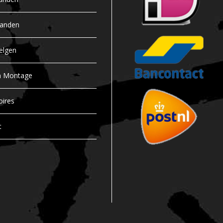
banden
elgen
n Montage
oires
t