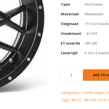
Type
Hurricane
Materiaal
Aluminium
Velgmaat
7×14 (14 inch
Steekmaat
4×137
ET waarde
5
B+2N
Levertijd
5 tot 9 werk
I
ADD TO C
T
P
H
Categories:
14 inch velgen
,
4
u
Tags:
4x137
,
5B+2N
,
7x14
,
r
r