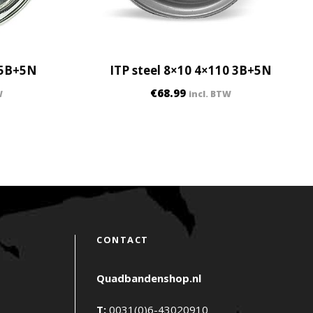
 5B+5N
ITP steel 8×10 4×110 3B+5N
€
68.99
W
incl. BTW
CONTACT
Quadbandenshop.nl
T:
0031(0)6-43020910