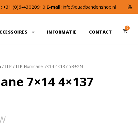
:
+31 (0)6-43020910
E-mail:
info@quadbandenshop.nl
0
CCESSOIRES
INFORMATIE
CONTACT
n
/
ITP
/ ITP Hurricane 7×14 4×137 5B+2N
cane 7×14 4×137
TW