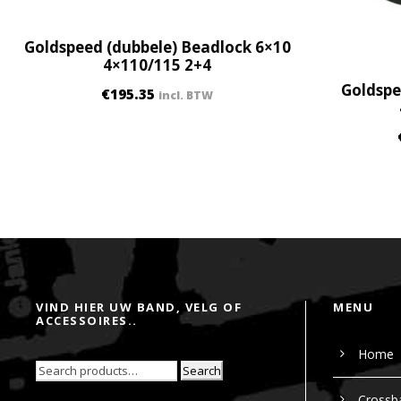
Goldspeed (dubbele) Beadlock 6×10
4×110/115 2+4
Goldspe
€
195.35
incl. BTW
VIND HIER UW BAND, VELG OF
MENU
ACCESSOIRES..
Home
Search
Crossb