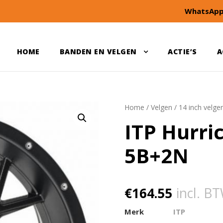
WhatsApp
HOME
BANDEN EN VELGEN
ACTIE’S
A
Home
/
Velgen
/
14 inch velge
ITP Hurri
5B+2N
€
164.55
incl. B
Merk
ITP