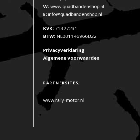
W:
www.quadbandenshop.nl
E:
info@quadbandenshop.nl
KVK:
71327231
BTW:
NL001146966B22
Privacyverklaring
Algemene voorwaarden
PARTNERSITES;
www.rally-motor.nl