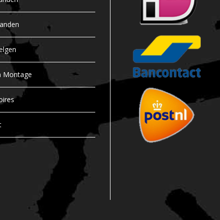
banden
elgen
n Montage
oires
t