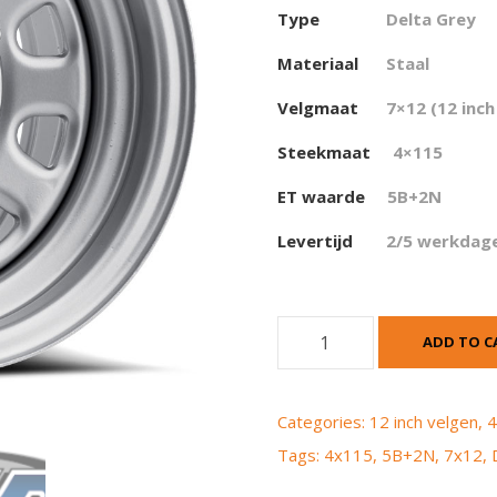
Type
Delta Grey
Materiaal
Staal
Velgmaat
7×12 (12 inch
Steekmaat
4×115
ET waarde
5B+2N
Levertijd
2/5 werkdag
I
ADD TO C
T
P
D
Categories:
12 inch velgen
,
4
e
Tags:
4x115
,
5B+2N
,
7x12
,
l
t