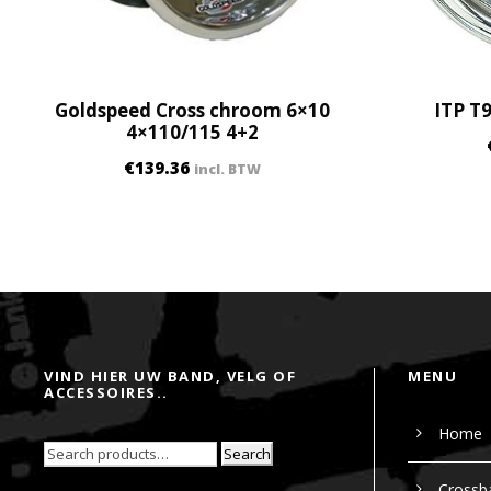
Goldspeed Cross chroom 6×10
ITP T
4×110/115 4+2
€
139.36
incl. BTW
VIND HIER UW BAND, VELG OF
MENU
ACCESSOIRES..
Home
Search
Crossb