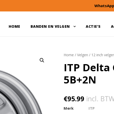
WhatsApp
HOME
BANDEN EN VELGEN
ACTIE’S
A
Home
/
Velgen
/
12 inch velge
ITP Delta
5B+2N
€
95.99
incl. BT
Merk
ITP