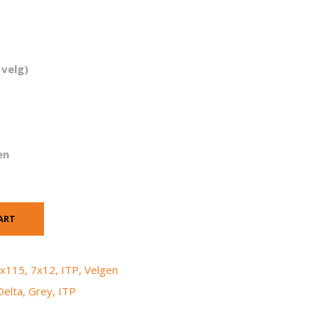
 velg)
en
ART
x115
,
7x12
,
ITP
,
Velgen
Delta
,
Grey
,
ITP