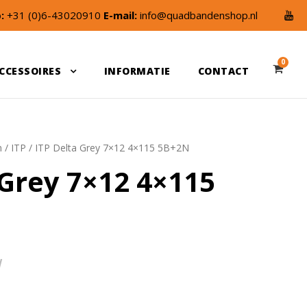
:
+31 (0)6-43020910
E-mail:
info@quadbandenshop.nl
0
CCESSOIRES
INFORMATIE
CONTACT
n
/
ITP
/ ITP Delta Grey 7×12 4×115 5B+2N
 Grey 7×12 4×115
W