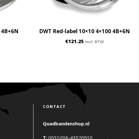
0 4B+6N
DWT Red-label 10×10 4×100 4B+6N
€
121.25
incl. BTW
CONTACT
Quadbandenshop.nl
T:
0031(0)6-43020910