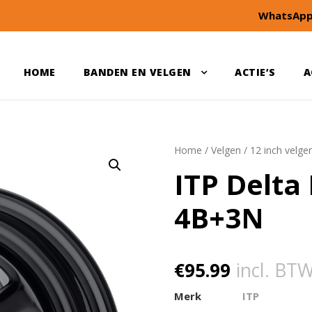
WhatsApp
HOME
BANDEN EN VELGEN
ACTIE’S
A
Home
/
Velgen
/
12 inch velge
ITP Delta
4B+3N
€
95.99
incl. BT
Merk
ITP