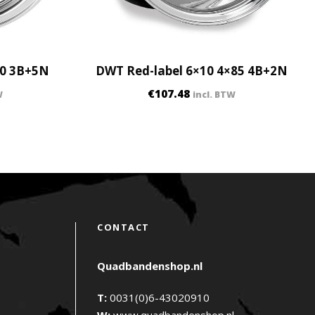
10 3B+5N
DWT Red-label 6×10 4×85 4B+2N
€
107.48
W
incl. BTW
CONTACT
Quadbandenshop.nl
T:
0031(0)6-43020910
W:
www.quadbandenshop.nl