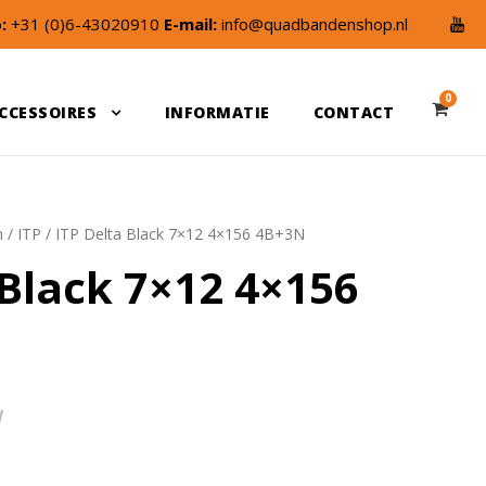
:
+31 (0)6-43020910
E-mail:
info@quadbandenshop.nl
0
CCESSOIRES
INFORMATIE
CONTACT
n
/
ITP
/ ITP Delta Black 7×12 4×156 4B+3N
 Black 7×12 4×156
W