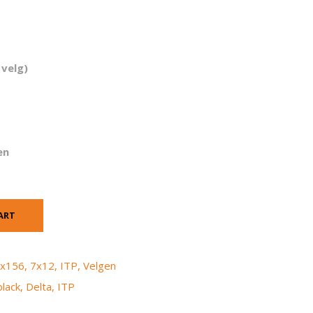
 velg)
en
ART
x156
,
7x12
,
ITP
,
Velgen
black
,
Delta
,
ITP