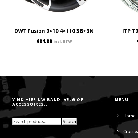
DWT Fusion 9×10 4×110 3B+6N
ITP T
€
94.98
incl. BTW
VIND HIER UW BAND, VELG OF
MENU
ACCESSOIRES..
Home
Search
Crossb