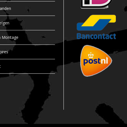
banden
elgen
n Montage
oires
t