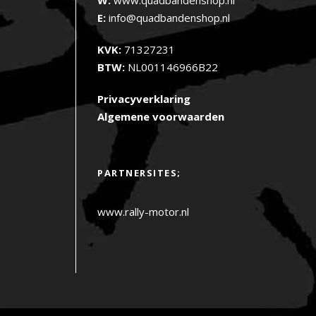
E:
info@quadbandenshop.nl
KVK:
71327231
BTW:
NL001146966B22
Privacyverklaring
Algemene voorwaarden
PARTNERSITES;
www.rally-motor.nl