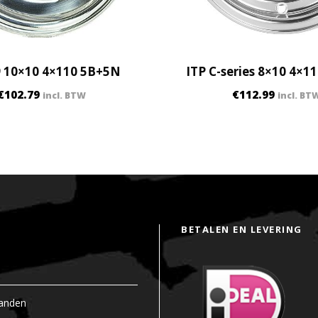
+
3
N
q
9 10×10 4×110 5B+5N
ITP C-series 8×10 4×1
u
a
€
102.79
€
112.99
incl. BTW
incl. BT
n
t
i
t
y
BETALEN EN LEVERING
anden