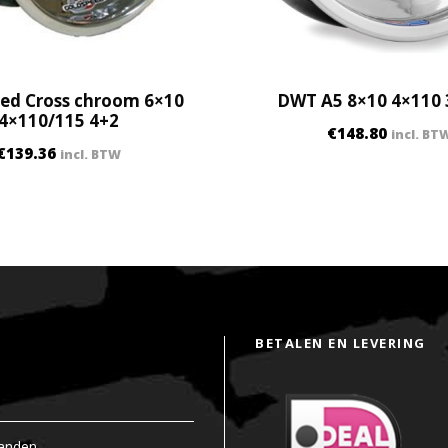
+
5
N
q
ed Cross chroom 6×10
DWT A5 8×10 4×110
u
4×110/115 4+2
a
€
148.80
incl. BT
n
€
139.36
incl. BTW
t
i
t
y
BETALEN EN LEVERING
anden