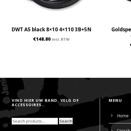
DWT A5 black 8×10 4×110 3B+5N
Goldspe
€
148.80
incl. BTW
VIND HIER UW BAND, VELG OF
MENU
ACCESSOIRES..
Home
Search
Crossb