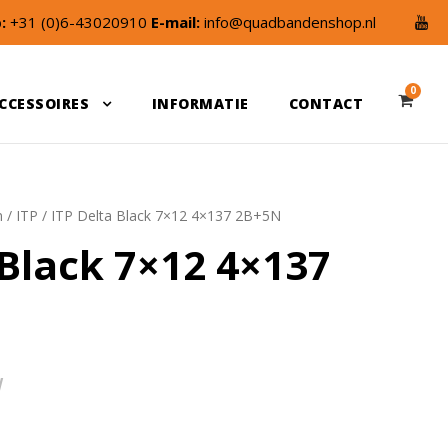
:
+31 (0)6-43020910
E-mail:
info@quadbandenshop.nl
0
CCESSOIRES
INFORMATIE
CONTACT
n
/
ITP
/ ITP Delta Black 7×12 4×137 2B+5N
 Black 7×12 4×137
W