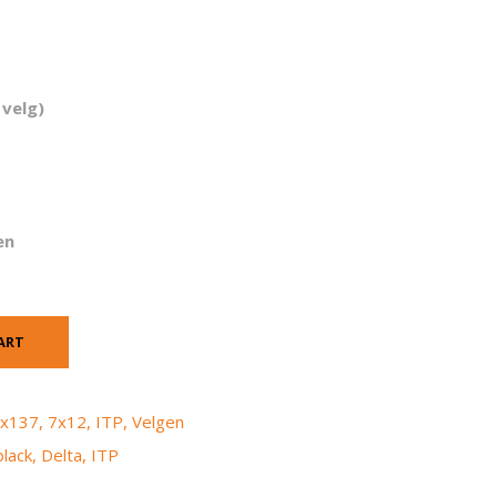
 velg)
en
ART
x137
,
7x12
,
ITP
,
Velgen
black
,
Delta
,
ITP