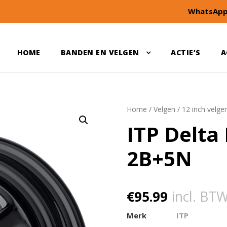
WhatsApp
HOME
BANDEN EN VELGEN
ACTIE’S
A
Home
/
Velgen
/
12 inch velge
ITP Delta
2B+5N
€
95.99
incl. BT
Merk
ITP