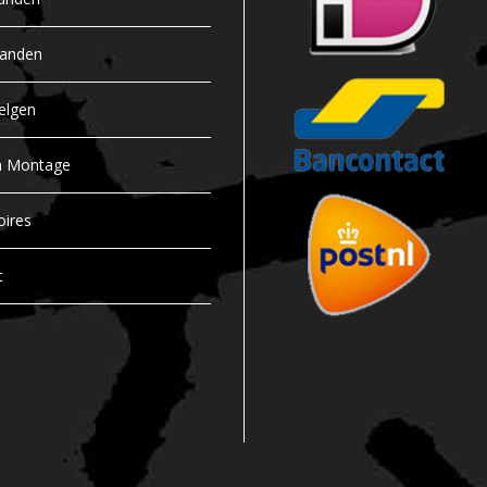
banden
elgen
n Montage
oires
t