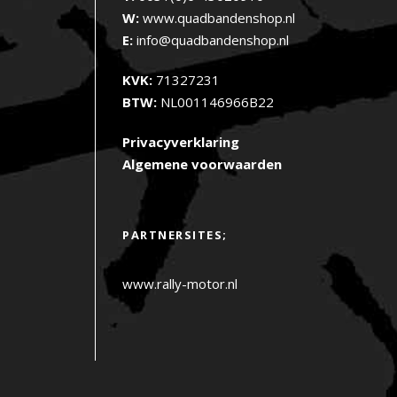
W:
www.quadbandenshop.nl
E:
info@quadbandenshop.nl
KVK:
71327231
BTW:
NL001146966B22
Privacyverklaring
Algemene voorwaarden
PARTNERSITES;
www.rally-motor.nl