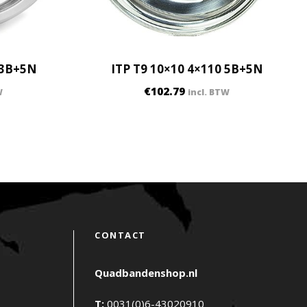
 3B+5N
ITP T9 10×10 4×110 5B+5N
€
102.79
W
incl. BTW
CONTACT
Quadbandenshop.nl
T:
0031(0)6-43020910