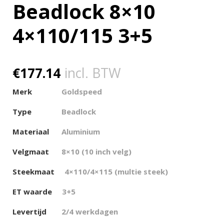
Beadlock 8×10
4×110/115 3+5
€
177.14
incl. BTW
Merk
Goldspeed
Type
Beadlock
Materiaal
Aluminium
Velgmaat
8×10 (10 inch velg)
Steekmaat
4×110/4×115 (multie steek)
ET waarde
3+5
Levertijd
2/4 werkdagen