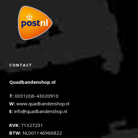
CONTACT
Quadbandenshop.nl
T:
0031(0)6-43020910
W:
www.quadbandenshop.nl
E:
info@quadbandenshop.nl
KVK:
71327231
BTW:
NL001146966B22