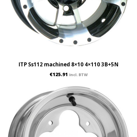
ITP Ss112 machined 8×10 4×110 3B+5N
€
125.91
incl. BTW