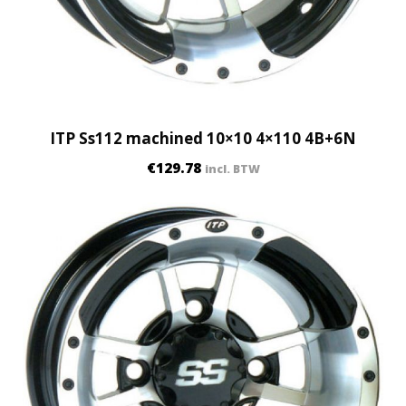
ITP Ss112 machined 10×10 4×110 4B+6N
€
129.78
incl. BTW