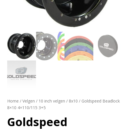
Home
/
Velgen
/
10 inch velgen
/
8x10
/ Goldspeed Beadlock
8×10 4×110/115 3+5
Goldspeed