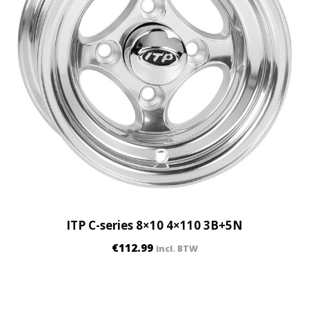
ITP C-series 8×10 4×110 3B+5N
€
112.99
incl. BTW