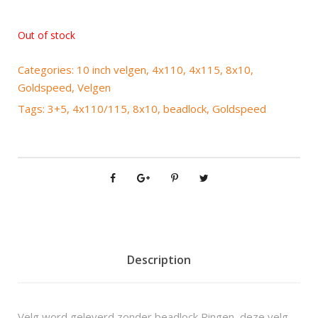
Out of stock
Categories:
10 inch velgen
,
4x110
,
4x115
,
8x10
,
Goldspeed
,
Velgen
Tags:
3+5
,
4x110/115
,
8x10
,
beadlock
,
Goldspeed
Description
Velg word geleverd zonder beadlock Ringen, deze velg