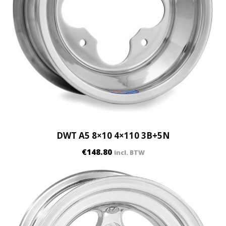
DWT A5 8×10 4×110 3B+5N
€
148.80
incl. BTW