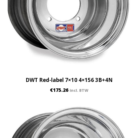
DWT Red-label 7×10 4×156 3B+4N
€
175.26
incl. BTW