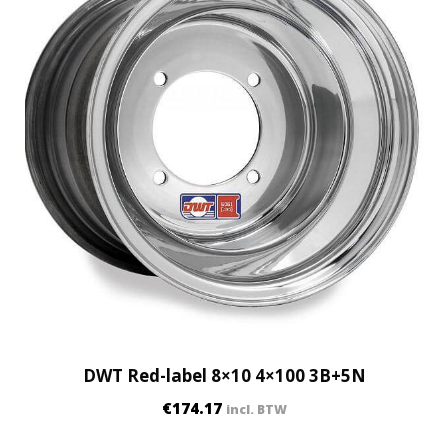
DWT Red-label 8×10 4×100 3B+5N
€
174.17
incl. BTW