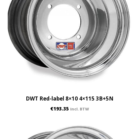
DWT Red-label 8×10 4×115 3B+5N
€
193.35
incl. BTW