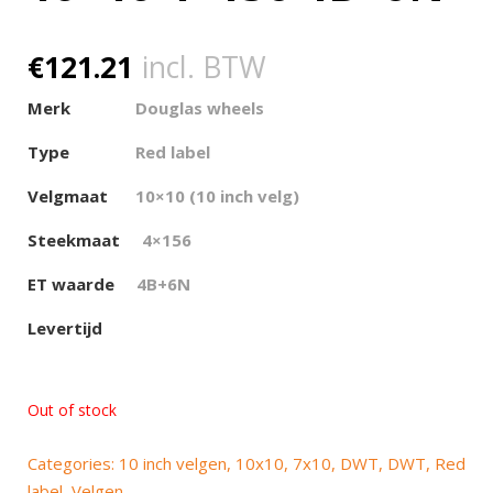
€
121.21
incl. BTW
Merk
Douglas wheels
Type
Red label
Velgmaat
10×10 (10 inch velg)
Steekmaat
4×156
ET waarde
4B+6N
Levertijd
Out of stock
Categories:
10 inch velgen
,
10x10
,
7x10
,
DWT
,
DWT
,
Red
label
,
Velgen