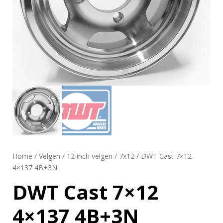
Home
/
Velgen
/
12 inch velgen
/
7x12
/ DWT Cast 7×12
4×137 4B+3N
DWT Cast 7×12
4×137 4B+3N