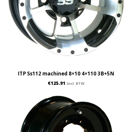
q
u
a
n
t
i
t
y
ITP Ss112 machined 8×10 4×110 3B+5N
€
125.91
incl. BTW