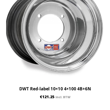
DWT Red-label 10×10 4×100 4B+6N
€
121.25
incl. BTW