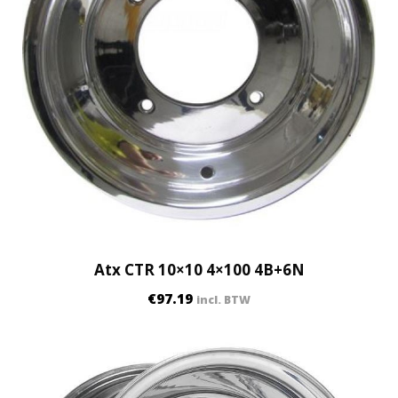
Atx CTR 10×10 4×100 4B+6N
€
97.19
incl. BTW