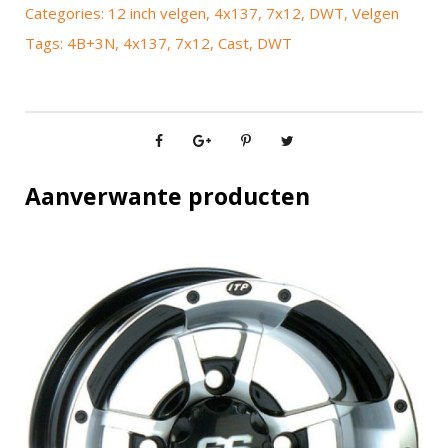
C
Categories:
12 inch velgen
,
4x137
,
7x12
,
DWT
,
Velgen
a
Tags:
4B+3N
,
4x137
,
7x12
,
Cast
,
DWT
s
t
7
x
1
2
Aanverwante producten
4
x
1
3
7
4
B
+
3
N