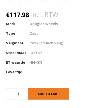
€
117.98
incl. BTW
Merk
Douglas wheels
Type
Cast
Velgmaat
7×12 (12 inch velg)
Steekmaat
4×137
ET waarde
4N+3N
Levertijd
D
ADD TO CART
W
T