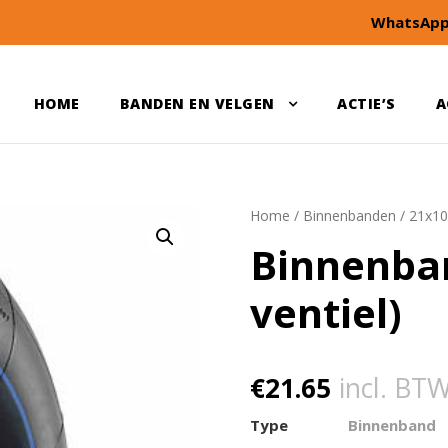
WhatsApp
HOME
BANDEN EN VELGEN
ACTIE’S
A
Home
/
Binnenbanden
/
21x10
Binnenban
ventiel)
€
21.65
incl. BT
Type
Binnenband