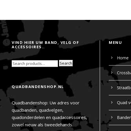
VIND HIER UW BAND, VELG OF
MENU
ACCESSOIRES..
Home
Search
Crossb
QUADBANDENSHOP.NL
Straat
Quadbandenshop: Uw adres voor
Quad v
quadbanden, quadvelgen,
quadonderdelen en quadaccessoires,
Bande
zowel nieuw als tweedehands.