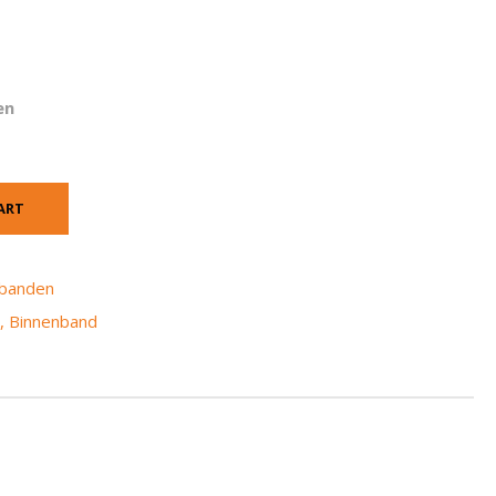
en
ART
nbanden
8
,
Binnenband