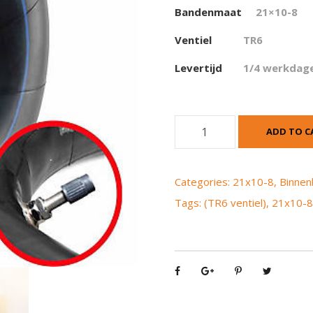
Bandenmaat
21×10-8
Ventiel
TR6
Levertijd
1/4 werkdag
B
ADD TO C
i
n
n
Categories:
21x10-8
,
Binne
e
Tags:
(TR6 ventiel)
,
21x10-
n
b
a
n
d
2