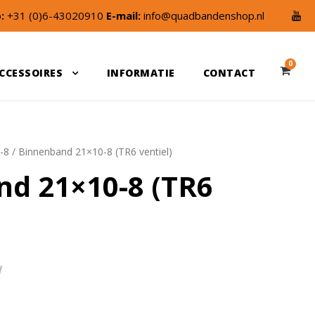
:
+31 (0)6-43020910
E-mail:
info@quadbandenshop.nl
0
CCESSOIRES
INFORMATIE
CONTACT
-8
/ Binnenband 21×10-8 (TR6 ventiel)
d 21×10-8 (TR6
W