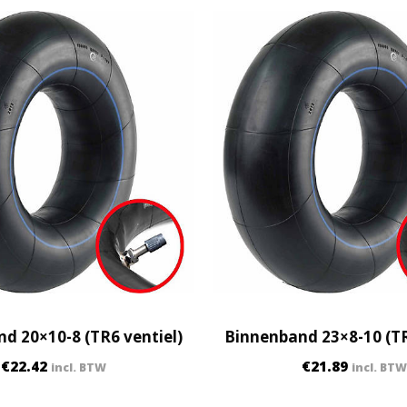
q
u
a
n
t
i
t
y
d 20×10-8 (TR6 ventiel)
Binnenband 23×8-10 (TR
€
22.42
€
21.89
incl. BTW
incl. BTW