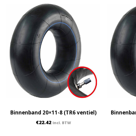
Binnenband 20×11-8 (TR6 ventiel)
Binnenban
€
22.42
incl. BTW