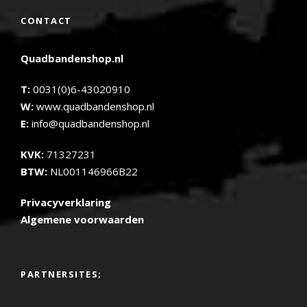
CONTACT
Quadbandenshop.nl
T:
0031(0)6-43020910
W:
www.quadbandenshop.nl
E:
info@quadbandenshop.nl
KVK:
71327231
BTW:
NL001146966B22
Privacyverklaring
Algemene voorwaarden
PARTNERSITES;