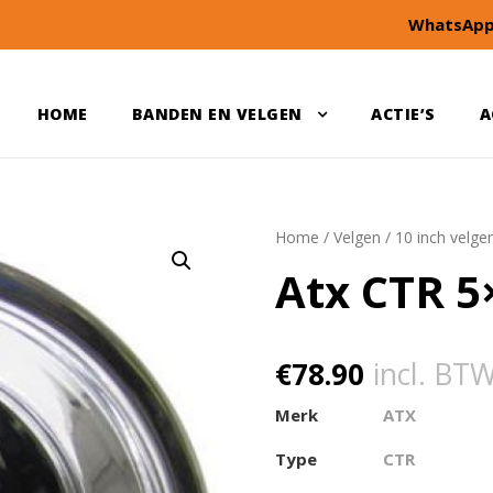
WhatsApp
HOME
BANDEN EN VELGEN
ACTIE’S
A
Home
/
Velgen
/
10 inch velge
Atx CTR 5
€
78.90
incl. BT
Merk
ATX
Type
CTR