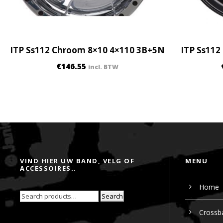
ITP Ss112 Chroom 8×10 4×110 3B+5N
ITP Ss112
€
146.55
incl. BTW
VIND HIER UW BAND, VELG OF
MENU
ACCESSOIRES..
Home
Search
Crossb