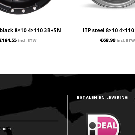
 black 8×10 4×110 3B+5N
ITP steel 8×10 4×11
€
164.55
€
68.99
incl. BTW
incl. BTW
BETALEN EN LEVERING
anden