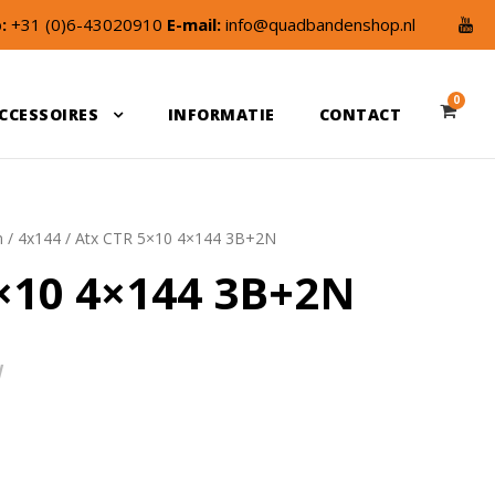
:
+31 (0)6-43020910
E-mail:
info@quadbandenshop.nl
0
CCESSOIRES
INFORMATIE
CONTACT
n
/
4x144
/ Atx CTR 5×10 4×144 3B+2N
×10 4×144 3B+2N
W