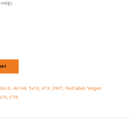
 velg)
ART
0x10
,
4x144
,
5x10
,
ATX
,
DWT
,
Red label
,
Velgen
ATX
,
CTR