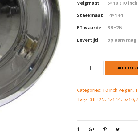
Velgmaat
5×10 (10 inch
Steekmaat
4×144
ET waarde
3
B+2N
Levertijd
op aanvraag
A
ADD TO C
t
x
C
Categories:
10 inch velgen
,
1
T
Tags:
3B+2N
,
4x144
,
5x10
,
R
5
x
1
0