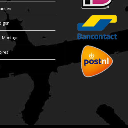
banden
elgen
n Montage
oires
t