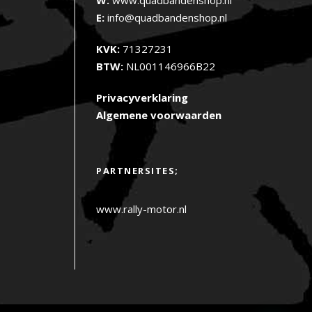
E:
info@quadbandenshop.nl
KVK:
71327231
BTW:
NL001146966B22
Privacyverklaring
Algemene voorwaarden
PARTNERSITES;
www.rally-motor.nl