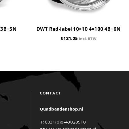
0 3B+5N
DWT Red-label 10×10 4×100 4B+6N
€
121.25
incl. BTW
CONTACT
Quadbandenshop.nl
T:
0031(0)6-43020910
W:
www.quadbandenshop.nl